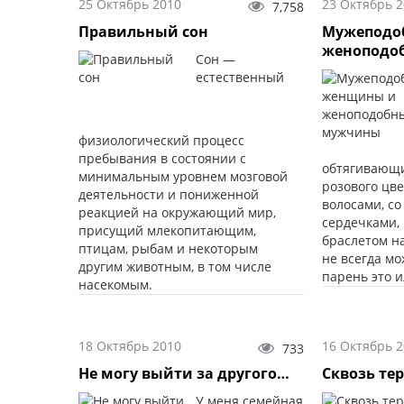
25 Октябрь 2010
23 Октябрь 
учёным, инж
7,758
Правильный сон
Мужеподо
женоподо
Сон —
естественный
физиологический процесс
пребывания в состоянии с
обтягивающи
минимальным уровнем мозговой
розового цве
деятельности и пониженной
волосами, со
реакцией на окружающий мир,
сердечками,
присущий млекопитающим,
браслетом на
птицам, рыбам и некоторым
не всегда мо
другим животным, в том числе
парень это и
насекомым.
18 Октябрь 2010
16 Октябрь 
733
Не могу выйти за другого…
Сквозь те
У меня семейная