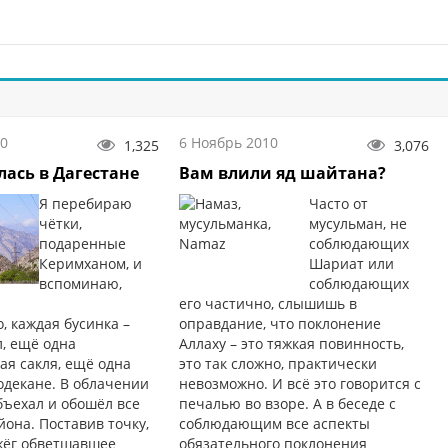
10
6 Ноябрь 2010
1,325
3,076
лась в Дагестане
Вам влили яд шайтана?
Я перебираю
Часто от
чётки,
мусульман, не
подаренные
соблюдающих
Керимханом, и
Шариат или
вспоминаю,
соблюдающих
.
его частично, слышишь в
, каждая бусинка –
оправдание, что поклонение
л, ещё одна
Аллаху – это тяжкая повинность,
ая сакля, ещё одна
это так сложно, практически
одекане. В облачении
невозможно. И всё это говорится с
бъехал и обошёл все
печалью во взоре. А в беседе с
йона. Поставив точку,
соблюдающим все аспекты
жёг обветшавшее
обязательного поклонения