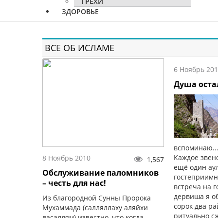
ГРЕХИ
ЗДОРОВЬЕ
ВСЕ ОБ ИСЛАМЕ
6 Ноябрь 20
Душа оста
вспоминаю..
Каждое звено
8 Ноябрь 2010
1,567
ещё один ау
Обслуживание паломников
гостеприимн
– честь для нас!
встреча на г
дервиша я о
Из благородной Cунны Пророка
сорок два ра
Мухаммада (салляллаху аляйхи
ритуально с
васаллям) известно, что когда