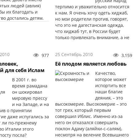
русский народ
ятых людей (авлия)
терпимо и уважительно относится
обы их благодать и
к нам. Я очень хочу одеть хиджаб,
во достались детям.
но мои родители против, говорят,
что это не дагестанская одежда,
что хиджаб тут, в России будет
только привлекать внимание, а не
защищать от посторонних
взглядов.
 2010
25 Сентябрь 2010
977
3,159
еловек,
Её плодом является любовь
 для себя Ислам
Качество,
которое может
В 2001 г. во
испортить все
время рамадана
наши благие
он шокировал
деяния, – это
мировую прессу
высокомерие. Высокомерие – это
и на Западе, и на
тот грех, который первым
вив о принятии
совершил Иблис. Именно из-за
ие даже испугались за
него он отказался совершить
т ли по-прежнему
поклон Адаму (аляйхи-с-салям),
во Италии этого
несмотря на веление Всевышнего
посту посла?