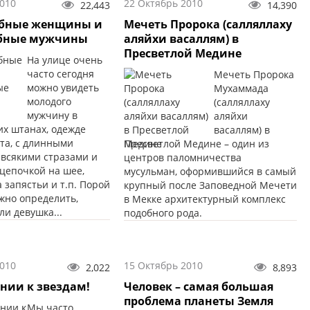
2010
22 Октябрь 2010
енером».
22,443
14,390
бные женщины и
Мечеть Пророка (салляллаху
бные мужчины
аляйхи васаллям) в
Пресветлой Медине
На улице очень
часто сегодня
Мечеть Пророка
можно увидеть
Мухаммада
молодого
(салляллаху
мужчину в
аляйхи
х штанах, одежде
васаллям) в
та, с длинными
Пресветлой Медине – один из
 всякими стразами и
центров паломничества
 цепочкой на шее,
мусульман, оформившийся в самый
 запястьи и т.п. Порой
крупный после Заповедной Мечети
жно определить,
в Мекке архитектурный комплекс
ли девушка...
подобного рода.
2010
15 Октябрь 2010
2,022
8,893
рнии к звездам!
Человек – самая большая
проблема планеты Земля
Мы часто