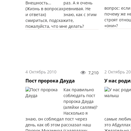
раз. А я очень
вопрос: если
ревнивая. Не
почему же н
знаю, как с этим
строят отно
смириться, подскажите,
«они»?
пожалуйста, что мне делать?
4 Октябрь 2010
2 Октябрь 20
7,210
Пост пророка Дауда
У нас род
Как правильно
соблюдать пост
пророка Дауда
(аляйхи саллям)?
Насколько я
знаю, он соблюдал пост через
самые любим
день, как об этом рассказал наш
это Абдуллах
Пророк Мухаммад (салляллаху
Желательно 