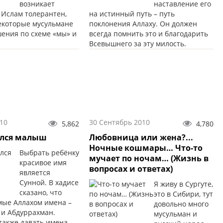
возникает
наставление его
 Ислам толерантен,
на истинный путь – путь
екоторые мусульмане
поклонения Аллаху. Он должен
шения по схеме «мы» и
всегда помнить это и благодарить
Всевышнего за эту милость.
10
30 Сентябрь 2010
5,862
4,780
ился малыш
Любовница или жена?...
Ночные кошмары… Что-то
Выбрать ребёнку
мучает по ночам… (Жизнь в
красивое имя
вопросах и ответах)
является
Сунной. В хадисе
Я живу в Сургуте,
сказано, что
это в Сибири, тут
ые Аллахом имена –
довольно много
 и Абдуррахман.
мусульман и
также давать имена