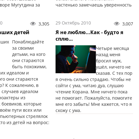
дворе Мугутдина за
частенько замечаешь уверенность
да...
в себе, будто они совершают
подвиг – это же «так сложно!». Что
10
29 Октябрь 2010
уж говорить тогда о немусульманах,
3,305
3,007
которые Ислам характеризуют как
аших детей
Я не люблю...Как - будто я
очень тяжёлую и излишне
сплю…
Понаблюдайте
требовательную религию.
за своими
Четыре месяца
детьми, на кого
назад меня
они стараются
бросил муж,
быть похожими,
ушёл, ничего не
 их идеалом и
сказав. С тех пор
ого они стараются
я очень сильно страдаю. Чтобы не
р? К сожалению, в
сойти с ума, читаю дуа, слушаю
 случаев идеалом
чтение Корана. Мне ничего пока
ноактеры из
не помогает. Пожалуйста, помогите
 боевиков, которые
мне его забыть! Мне кажется, что я
воём пути всех или
схожу с ума.
омпьютерных стрелялок
кто из детей на вопрос:
шь стать, когда
ответит: «врачом,