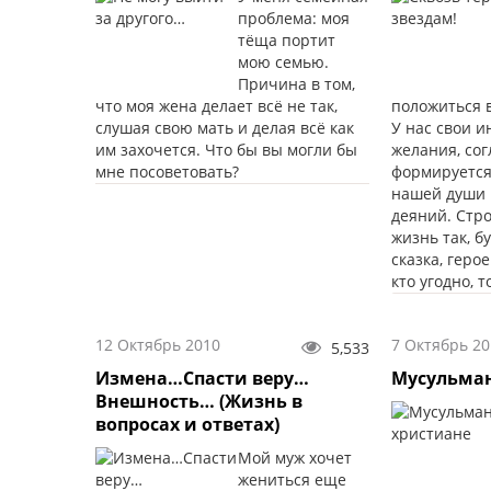
проблема: моя
тёща портит
мою семью.
Причина в том,
что моя жена делает всё не так,
положиться 
слушая свою мать и делая всё как
У нас свои и
им захочется. Что бы вы могли бы
желания, со
мне посоветовать?
формируется
нашей души 
деяний. Стр
жизнь так, б
сказка, геро
кто угодно, т
12 Октябрь 2010
7 Октябрь 20
5,533
Измена…Спасти веру…
Мусульман
Внешность… (Жизнь в
вопросах и ответах)
Мой муж хочет
жениться еще