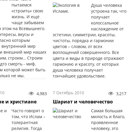
пытаемся
Душа человека
«строить» свою
устроена так, что
жизнь. И ещё
получает
чаще забываем
колоссальное
в этом на Всевышнего.
наслаждение от
нтересы, вкусы и
эстетики, симметрии, красоты,
гласно которым
чистоты, порядка и гармонии
 внутренний мир
цветов – словом, от всех
и внешний мир наших
воплощений совершенного. Все
оим, строим… Строим
цвета и виды в природе отражают
удто смерть - миф,
гармонию и красоту, от которых
ем которой может быть
душа человека получает
олько не мы.
тончайшее удовольствие.
10
7 Октябрь 2010
4,983
3,217
е и христиане
Шариат и человечество
Часто говорят о
Самая большая
том, что Ислам –
милость и благо,
толерантная
проявленное
религия. Тогда
человеку, это