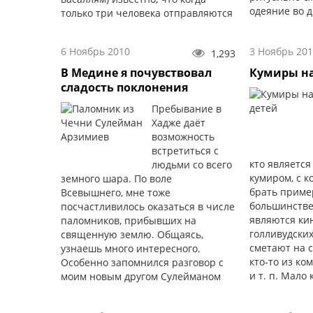
одеяние во 
только три человека отправляются
день до отъез
в путь, они должны выбрать
руководителя.Это нужно для того,
6 Ноябрь 2010
3 Ноябрь 20
1,293
чтобы было единство среди
путников и чтобы было легче
В Медине я почувствовал
Кумиры н
преодолеть трудности пути.
сладость поклонения
Пребывание в
Хадже даёт
возможность
встретиться с
кто является
людьми со всего
кумиром, с к
земного шара. По воле
брать приме
Всевышнего, мне тоже
большинстве
посчастливилось оказаться в числе
являются ки
паломников, прибывших на
голливудских
священную землю. Общаясь,
сметают на с
узнаешь много интересного.
кто-то из к
Особенно запомнился разговор с
и т. п. Мало 
моим новым другом Сулейманом
«кем ты хоче
Арзимиевым. Он родом из Чечни.
вырастешь?» 
В Хадже впервые.