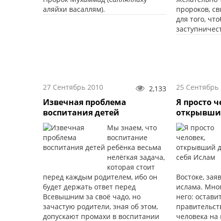
аляйхи васаллям).
пророков, св
для того, чт
заступничест
27 Сентябрь 2010
25 Сентябрь
2,133
Извечная проблема
Я просто ч
воспитания детей
открывший
Мы знаем, что
воспитание
ребёнка весьма
нелёгкая задача,
которая стоит
перед каждым родителем, ибо он
Востоке, зая
будет держать ответ перед
ислама. Мног
Всевышним за своё чадо, но
него: остави
зачастую родители, зная об этом,
правительст
допускают промахи в воспитании
человека на 