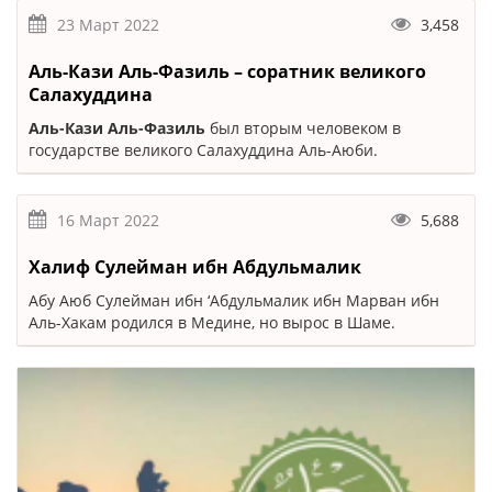
23 Март 2022
3,458
Аль-Кази Аль-Фазиль – соратник великого
Салахуддина
Аль-Кази Аль-Фазиль
был вторым человеком в
государстве великого Салахуддина Аль-Аюби.
16 Март 2022
5,688
Халиф Сулейман ибн Абдульмалик
Абу Аюб Сулейман ибн ‘Абдульмалик ибн Марван ибн
Аль-Хакам родился в Медине, но вырос в Шаме.