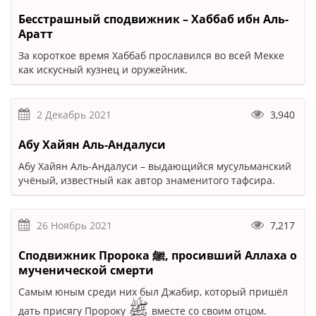
Бесстрашный сподвижник – Хаббаб ибн Аль-
Аратт
За короткое время Хаббаб прославился во всей Мекке
как искусный кузнец и оружейник.
2 Декабрь 2021
3,940
Абу Хайян Аль-Андалуси
Абу Хайян Аль-Андалуси – выдающийся мусульманский
учёный, известный как автор знаменитого тафсира.
26 Ноябрь 2021
7,217
Сподвижник Пророка ﷺ, просивший Аллаха о
мученической смерти
Самым юным среди них был Джабир, который пришёл
ﷺ
дать присягу Пророку
вместе со своим отцом.