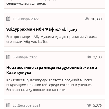
сельджукских султанов.
19 Январь 2022
10,330
‘Абдуррахман ибн ‘Авф رضي الله عنه
Его прозвище – Абу Мухаммад, а до принятия Ислама
его звали ‘Абд Аль-Ка‘ба.
8 Январь 2022
3,133
Неизвестные страницы из духовной жизни
Казикумуха
Как известно, Казикумух является родиной многих
выдающихся личностей, среди которых и учёные-
богословы, и духовные наставники.
25 Декабрь 2021
5,376