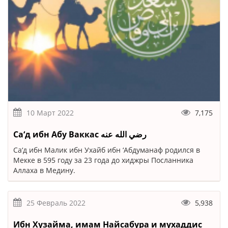
10 Март 2022
7,175
Са‘д ибн Абу Ваккас رضي الله عنه
Са‘д ибн Малик ибн Ухайб ибн ‘Абдуманаф родился в
Мекке в 595 году за 23 года до хиджры Посланника
Аллаха в Медину.
25 Февраль 2022
5,938
Ибн Хузайма, имам Найсабура и мухаддис