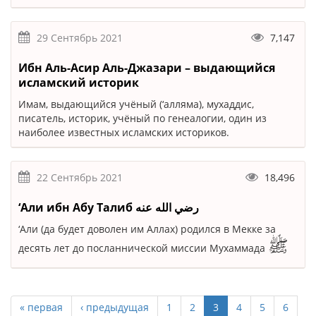
29 Сентябрь 2021
7,147
Ибн Аль-Асир Аль-Джазари – выдающийся
исламский историк
Имам, выдающийся учёный (‘алляма), мухаддис,
писатель, историк, учёный по генеалогии, один из
наиболее известных исламских историков.
22 Сентябрь 2021
18,496
‘Али ибн Абу Талиб رضي الله عنه
‘Али (да будет доволен им Аллах) родился в Мекке за
ﷺ
десять лет до посланнической миссии Мухаммада
« первая
‹ предыдущая
1
2
3
4
5
6