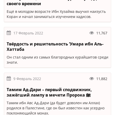
своего времени
Ещё в молодом возрасте Ибн Хузайма выучил наизусть
Коран и начал заниматься изучением хадисов.
17 Февраль 2022
11,767
Твёрдость и решительность ‘Умара ибн Аль-
Хаттаба
Он стал одним из самых благородных курайшитов среди
знати.
9 Февраль 2022
11,882
Тамим Ад-Дари – первый сподвижник,
зажёгший лампу в мечети Пророка ﷺ
Тамим ибн Авс Ад-Дари (да будет доволен им Аллах)
родился в Палестине, где он был известен как усердно
поклоняющийся монах.