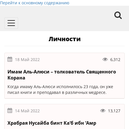
Перейти к основному содержанию
Toggle
navigation
Личности
18 Май 2022
6,312
Имам Аль-Алюси – толкователь Священного
Корана
Когда имаму Аль-Алюси исполнилось 23 года, он уже
писал книги и преподавал в различных медресе.
14 Май 2022
13,127
Храбрая Нусайба бинт Ка’б ибн ‘Амр